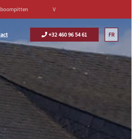
nboompitten Vol au Vent : Kom proeven van onze Huis
act
+32 460 96 54 61
FR