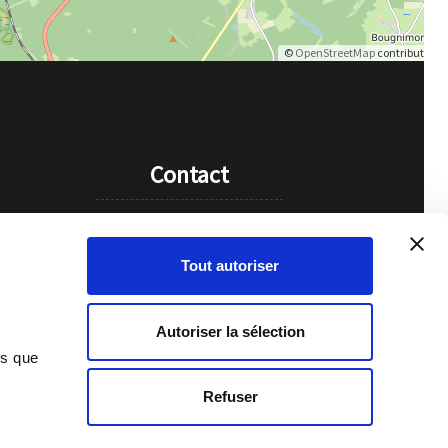
©
OpenStreetMap
contributors.
Contact
+32 460 96 54 61
Tout autoriser
fvanleeuw@hotmail.com
Autoriser la sélection
ns que
Refuser