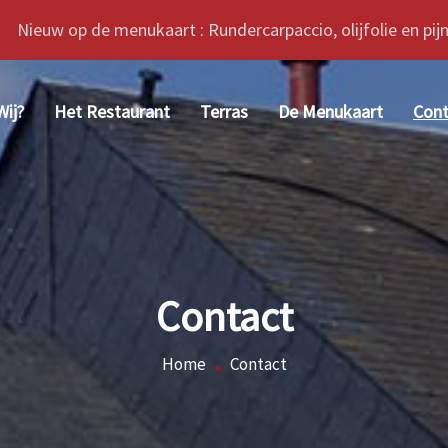
 op de menukaart : Rundercarpaccio, olijfolie en pij
Wij?
Het Restaurant
Terras
De Menukaart
Cont
Contact
Home
Contact